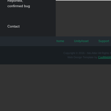
Reported,
confirmed bug
Contact
home
UnityAsset
Support
Copyright © 2016 - hito Atlier All Rights
Web Design Template by
CoolWebW