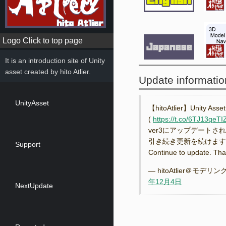
Logo Click to top page
It is an introduction site of Unity
asset created by hito Atlier.
Update informatio
UnityAsset
【hitoAtlier】Unity Asse
(
https://t.co/6TJ13qeTI
ver3にアップデートされました
引き続き更新を続けます
Support
Continue to update. Th
— hitoAtlier＠モデリン
年12月4日
NextUpdate